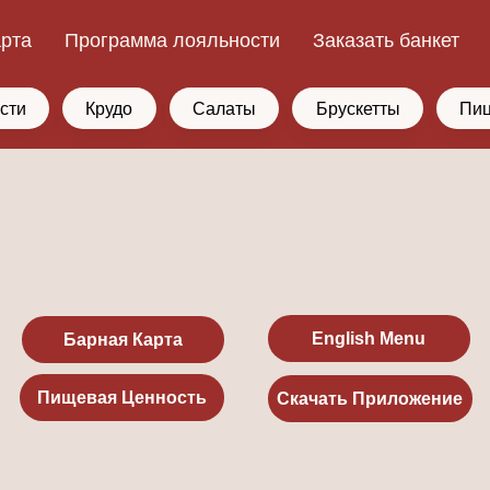
арта
Программа лояльности
Заказать банкет
сти
Крудо
Салаты
Брускетты
Пи
English Menu
Барная Карта
Пищевая Ценность
Скачать Приложение