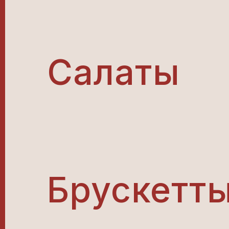
Салаты
Брускетт