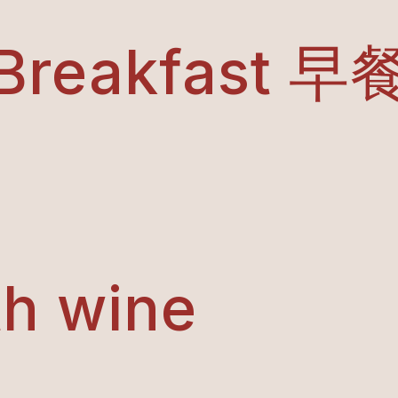
Breakfast 早
th wine