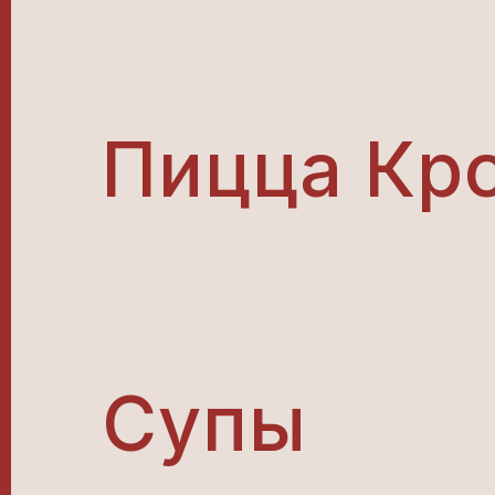
Пицца Кр
Супы