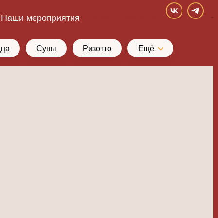
Наши мероприятия
8 (911) 928-37-27
цца
Супы
Ризотто
Ещё