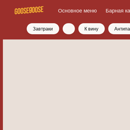
Основное меню
Барная к
Завтраки
К вину
Антипа