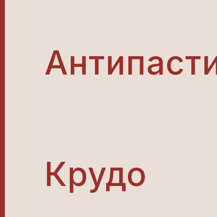
Антипаст
Крудо