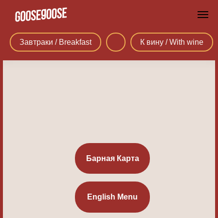
Завтраки / Breakfast
К вину / With wine
Барная Карта
English Menu