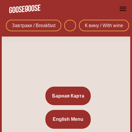
Завтраки / Breakfast
К вину / With wine
Барная Карта
English Menu