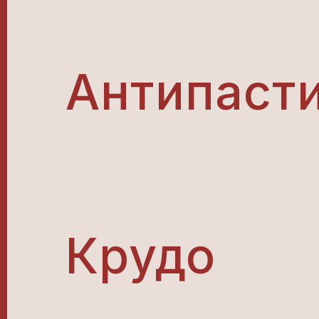
Антипаст
Крудо