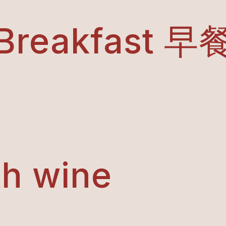
Breakfast 早
th wine