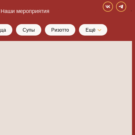
Наши мероприятия
8 (911) 928-37-27
цца
Супы
Ризотто
Ещё