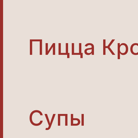
Пицца Кр
Супы