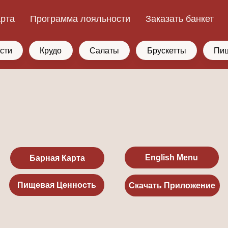
арта
Программа лояльности
Заказать банкет
сти
Крудо
Салаты
Брускетты
Пи
English Menu
Барная Карта
Пищевая Ценность
Скачать Приложение