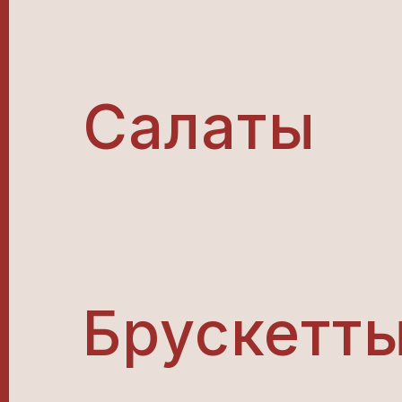
Салаты
Брускетт