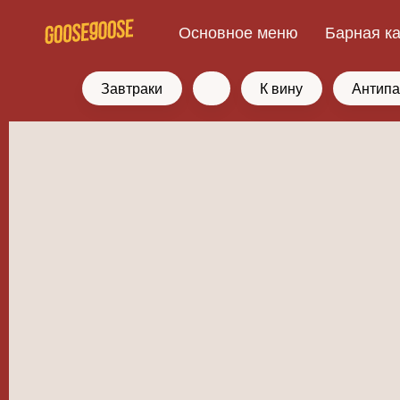
Основное меню
Барная к
Завтраки
К вину
Антипа