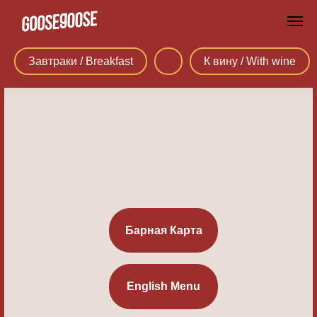
Завтраки / Breakfast
К вину / With wine
Барная Карта
English Menu