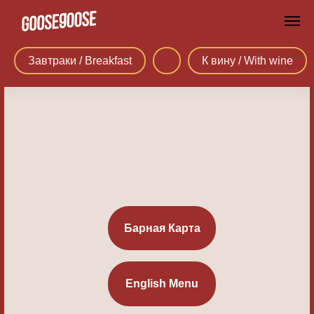
Завтраки / Breakfast
К вину / With wine
Барная Карта
English Menu