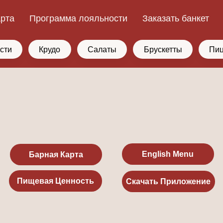
арта
Программа лояльности
Заказать банкет
сти
Крудо
Салаты
Брускетты
Пи
English Menu
Барная Карта
Пищевая Ценность
Скачать Приложение