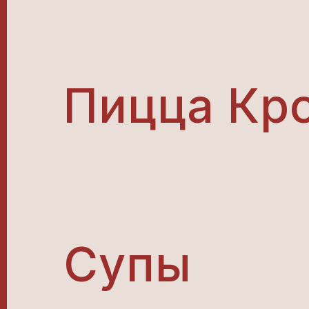
Пицца Кр
Супы