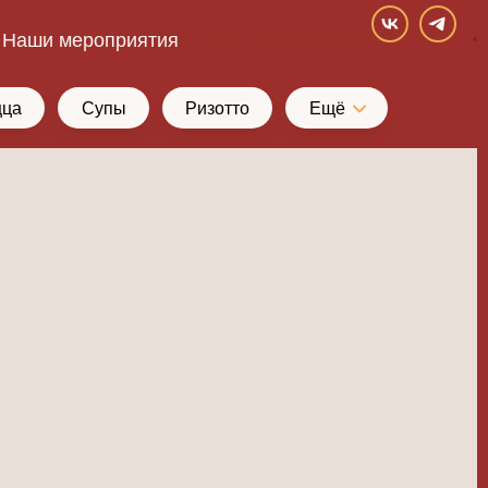
Наши мероприятия
8 (911) 928-37-27
цца
Супы
Ризотто
Ещё