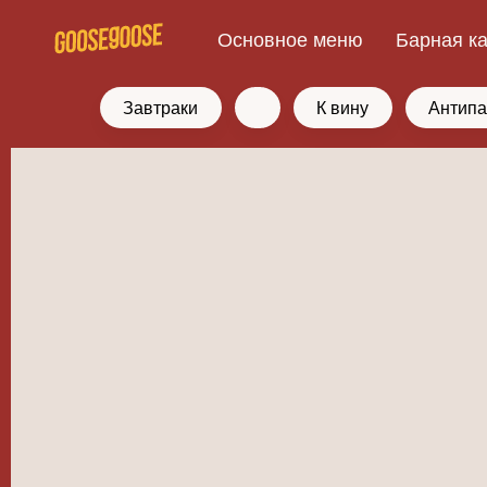
Основное меню
Барная к
Завтраки
К вину
Антипа