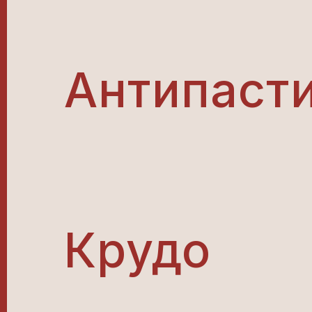
Антипаст
Крудо