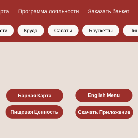
арта
Программа лояльности
Заказать банкет
сти
Крудо
Салаты
Брускетты
Пи
English Menu
Барная Карта
Пищевая Ценность
Скачать Приложение