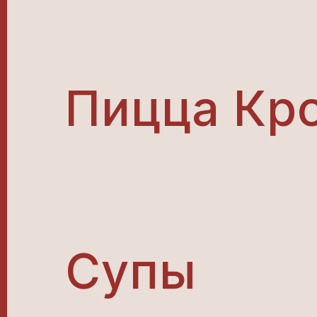
Пицца Кр
Супы