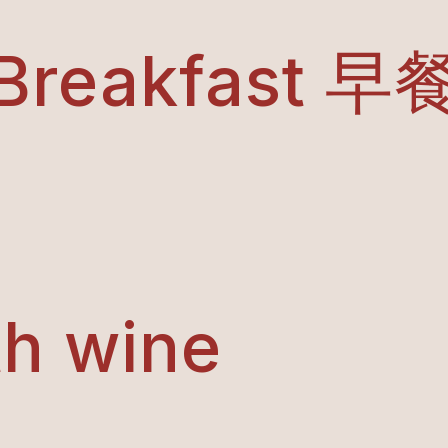
Breakfast 早
th wine