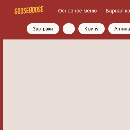
Основное меню
Барная к
Завтраки
К вину
Антипа