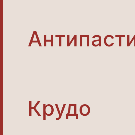
Антипаст
Крудо