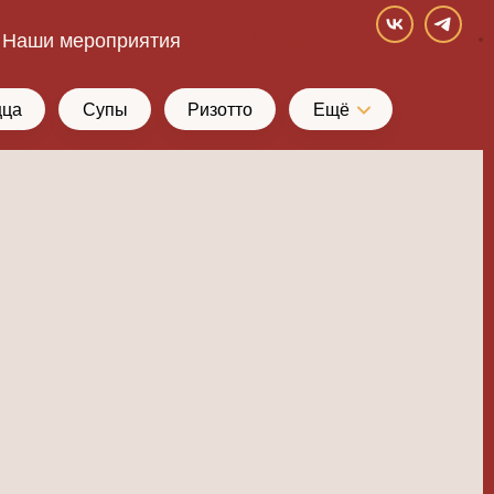
Наши мероприятия
8 (911) 928-37-27
цца
Супы
Ризотто
Ещё