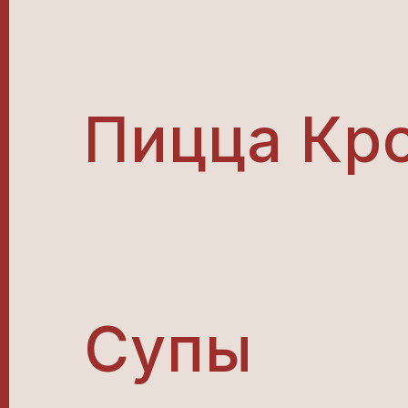
Пицца Кр
Супы