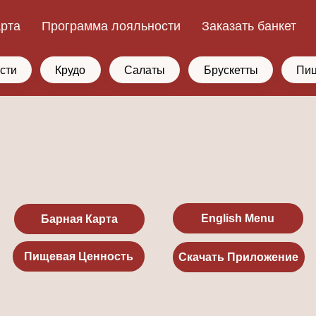
арта
Программа лояльности
Заказать банкет
сти
Крудо
Салаты
Брускетты
Пи
English Menu
Барная Карта
Пищевая Ценность
Скачать Приложение