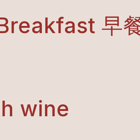
Breakfast 早
th wine