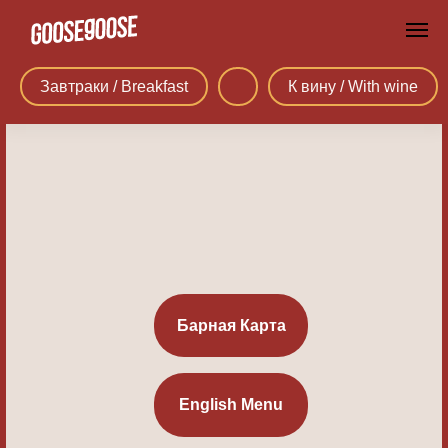
Завтраки / Breakfast
К вину / With wine
Барная Карта
English Menu