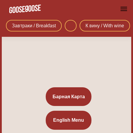
Завтраки / Breakfast
К вину / With wine
Барная Карта
English Menu