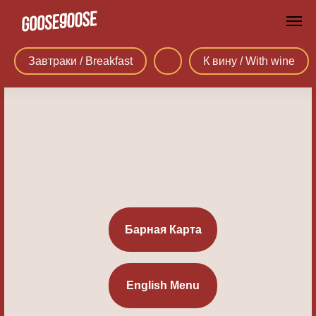
Завтраки / Breakfast
К вину / With wine
Барная Карта
English Menu