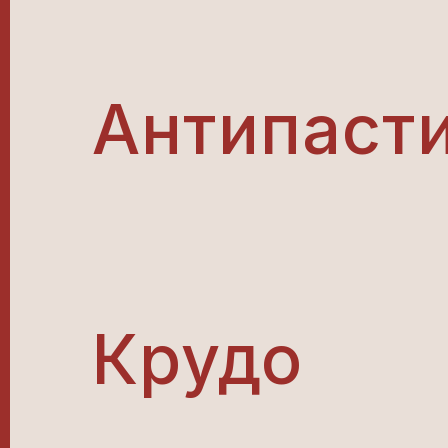
Антипаст
Крудо