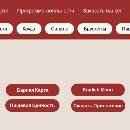
арта
Программа лояльности
Заказать банкет
сти
Крудо
Салаты
Брускетты
Пи
English Menu
Барная Карта
Пищевая Ценность
Скачать Приложение