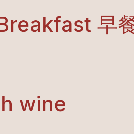
Breakfast 早
th wine