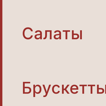
Салаты
Брускетт