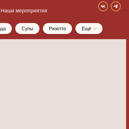
Наши мероприятия
8 (911) 928-37-27
цца
Супы
Ризотто
Ещё