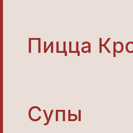
Пицца Кр
Супы