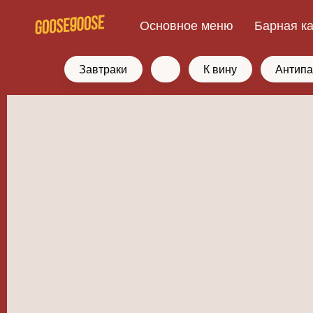
Основное меню
Барная к
Завтраки
К вину
Антипа