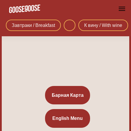
Завтраки / Breakfast
К вину / With wine
Барная Карта
English Menu