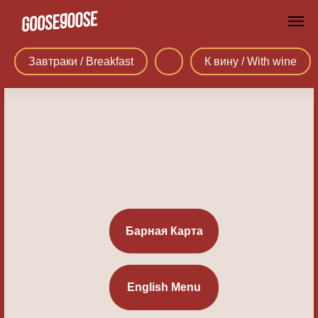
Завтраки / Breakfast
К вину / With wine
Барная Карта
English Menu