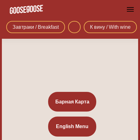
Завтраки / Breakfast
К вину / With wine
Барная Карта
English Menu