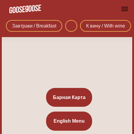
Завтраки / Breakfast
К вину / With wine
Барная Карта
English Menu