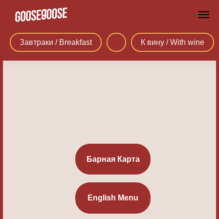
Завтраки / Breakfast
К вину / With wine
Барная Карта
English Menu