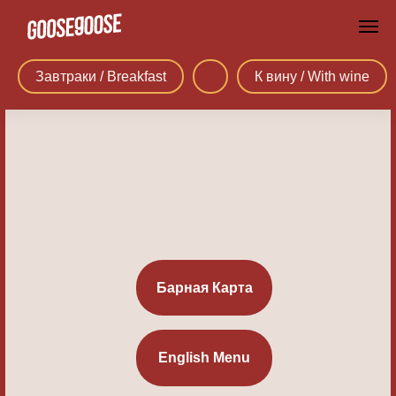
Завтраки / Breakfast
К вину / With wine
Барная Карта
English Menu